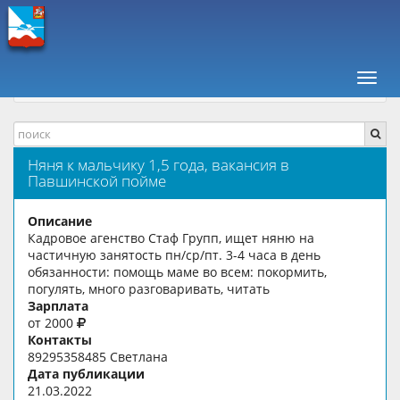
ПАВШИНСКАЯ ПОЙМА +
РАБОТА, ВАКАНСИИ
Навиг
НЯНЯ К МАЛЬЧИКУ 1,5 ГОДА
Няня к мальчику 1,5 года, вакансия в
Павшинской пойме
Описание
Кадровое агенство Стаф Групп, ищет няню на
частичную занятость пн/ср/пт. 3-4 часа в день
обязанности: помощь маме во всем: покормить,
погулять, много разговаривать, читать
Зарплата
от 2000
Контакты
89295358485 Светлана
Дата публикации
21.03.2022