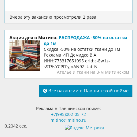
Вчера эту вакансию просмотрели 2 раза
Акция дня в Митино:
РАСПРОДАЖА -50% на остатки
до 1м
Скидка -50% на остатки ткани до 1м
Реклама ИП Демидко В.А.
ИНН:773317651995 erid:c-Ew1z-
sST5sYCPFFyJnAN9ZLUdrN
Ателье и ткани на 3-м Митинском
Все вакансии в Павшинской пойме
Реклама в Павшинской пойме:
+7(995)002-05-72
mitino@mitino.ru
0.2042 сек.