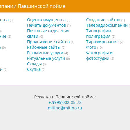
омпании Павшинской пойме
ства
Оценка имущества
Создание сайтов
(0)
(0)
(1)
Печать документов
Телерадиокомпании
(1)
(
Почтовые отделения
Типографии,
0)
ние
связи
полиграфия
(2)
(0)
(2)
Продвижение сайтов
Тиражирование
(1)
(2)
е
Районные сайты
Фото
(0)
(2)
(10)
Рекламные услуги
Фотографы и
(4)
Ритуальные услуги
фотостудии
(0)
(2)
Склады
)
(0)
ги
Скупка
(2)
(0)
Реклама в Павшинской пойме:
+7(995)002-05-72
mitino@mitino.ru