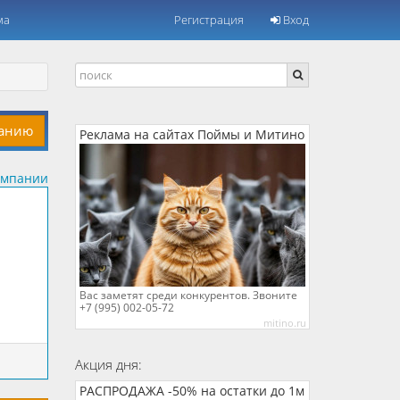
ма
Регистрация
Вход
панию
Реклама на сайтах Поймы и Митино
омпании
Вас заметят среди конкурентов. Звоните
+7 (995) 002-05-72
mitino.ru
Акция дня:
РАСПРОДАЖА -50% на остатки до 1м