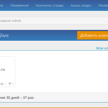
ии
Объявления
Компании, отзывы
Акции, скидки
Рекла
ОЗДАНИЕ САЙТОВ
ойме
Добавить ком
Мои к
.ru
.ru
0
0
ие 30 дней – 37 раз.