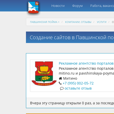
Новости
Форум
Работа, ваканс
ПАВШИНСКАЯ ПОЙМА +
КОМПАНИИ, ОТЗЫВЫ
УСЛУГИ
С
Создание сайтов в Павшинской п
Рекламное агентство порталов
mitino.ru и pavshinskaya-poyma
Рекламное агентство порталов
mitino.ru и pavshinskaya-poyma
Митино
+7 (995) 002-05-72
оставьте отзыв
Вчера эту страницу открыли 0 раз, а за последн