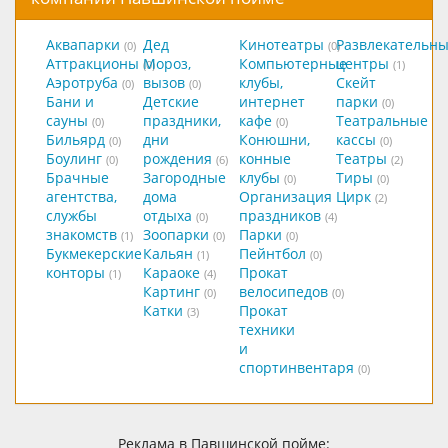
Аквапарки
Дед
Кинотеатры
Развлекательн
(0)
(0)
Аттракционы
Мороз,
Компьютерные
центры
(0)
(1)
Аэротруба
вызов
клубы,
Скейт
(0)
(0)
Бани и
Детские
интернет
парки
(0)
сауны
праздники,
кафе
Театральные
(0)
(0)
Бильярд
дни
Конюшни,
кассы
(0)
(0)
Боулинг
рождения
конные
Театры
(0)
(6)
(2)
Брачные
Загородные
клубы
Тиры
(0)
(0)
агентства,
дома
Организация
Цирк
(2)
службы
отдыха
праздников
(0)
(4)
знакомств
Зоопарки
Парки
(1)
(0)
(0)
Букмекерские
Кальян
Пейнтбол
(1)
(0)
конторы
Караоке
Прокат
(1)
(4)
Картинг
велосипедов
(0)
(0)
Катки
Прокат
(3)
техники
и
спортинвентаря
(0)
Реклама в Павшинской пойме: