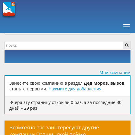
ПАВШИНСКАЯ ПОЙМА +
КОМПАНИИ, ОТЗЫВЫ
ДОСУГ И РАЗВЛЕЧЕНИЯ
Нав
ДЕД МОРОЗ, ВЫЗОВ
Мои компании
Занесите свою компанию в раздел
Дед Мороз, вызов
,
станьте первыми.
Нажмите для добавления
.
Вчера эту страницу открыли 0 раз, а за последние 30
дней – 29 раз.
Возможно вас заинтересуют другие
компании Павшинской пойме