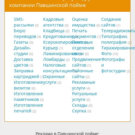
компании Павшинской пойме
SMS-
Кадровые
Оценка
Создание
рассылки
агентства
имущества
сайтов
(0)
(0)
(0)
(1)
Бюро
Кладбища
Печать
Телерадиокомп
(0)
переводов
Кредитование
документов
Типографии,
(4)
(0)
(1)
Газеты
Ксерокопирование
Почтовые
полиграфия
(0)
(2)
(2)
Дизайн-
Курьер
отделения
Тиражирование
(1)
студии
Ламинирование
связи
Фото
(0)
(0)
(0)
(10)
Доставка
Ломбарды
Продвижение
Фотографы
(2)
цветов
Налоговые
сайтов
и
(3)
(1)
Заправка
консультации
Районные
фотостудии
(0)
(2)
картриджей
Охранные
сайты
(1)
(2)
Изготовление
услуги
Рекламные
(2)
визиток
услуги
(0)
(4)
Изготовление
Ритуальные
памятников
услуги
(0)
(0)
Изготовление
Склады
(0)
печатей
Скупка
(2)
(0)
Реклама в Павшинской пойме: