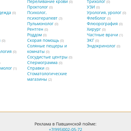
Переливание крови
Трихолог
(0)
(0)
Проктолог
УЗИ
(0)
(0)
дежда
Психолог,
Урология, уролог
(0)
(0)
психотерапевт
Флеболог
(3)
(0)
Пульмонолог
Флюорография
(0)
(0)
Рентген
Хирург
(0)
(0)
Роддом
Частные врачи
(0)
(1)
я
Скорая помощь
ЭКГ
(0)
(0)
(0)
Соляные пещеры и
Эндокринолог
(0)
ология
комнаты
(0)
(0)
Сосудистые центры
(0)
Спермограмма
)
(0)
ьмолог
Справки
(1)
(0)
Стоматологические
магазины
(2)
Реклама в Павшинской пойме:
+7(995)002-05-72