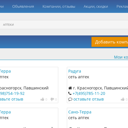
ии
Объявления
Компании, отзывы
Акции, скидки
Рекла
АПТЕКИ
Добавить ком
Мои к
Терра
Радуга
аптек
сеть аптек
Красногорск, Павшинский
г. Красногорск, Павшински
р, 6
бульвар, 7
498)754-19-92
+7(495)785-11-20
авьте отзыв
оставьте отзыв
0
0
0
Терра
Сано-Терра
аптек
сеть аптек