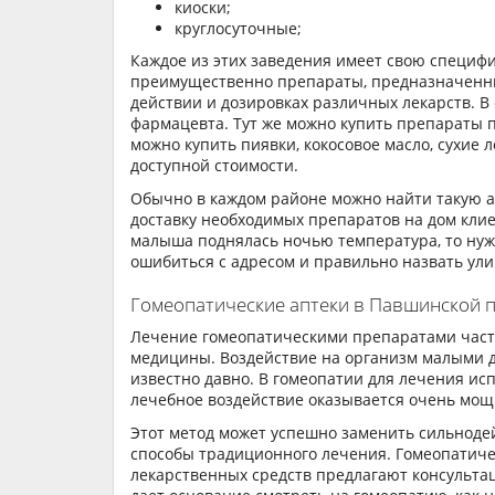
киоски;
круглосуточные;
Каждое из этих заведения имеет свою специфи
преимущественно препараты, предназначенны
действии и дозировках различных лекарств. В
фармацевта. Тут же можно купить препараты по
можно купить пиявки, кокосовое масло, сухие 
доступной стоимости.
Обычно в каждом районе можно найти такую а
доставку необходимых препаратов на дом клие
малыша поднялась ночью температура, то нужн
ошибиться с адресом и правильно назвать ули
Гомеопатические аптеки в Павшинской 
Лечение гомеопатическими препаратами часто
медицины. Воздействие на организм малыми д
известно давно. В гомеопатии для лечения и
лечебное воздействие оказывается очень мо
Этот метод может успешно заменить сильнод
способы традиционного лечения. Гомеопатич
лекарственных средств предлагают консультац