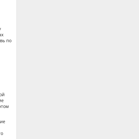
у
ах
вь по
ой
ие
этом
чие
то