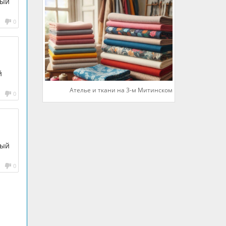
ный
0
й
Ателье и ткани на 3-м Митинском
0
ный
0