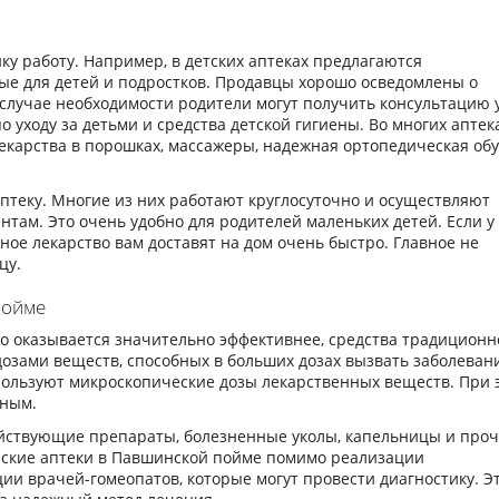
ку работу. Например, в детских аптеках предлагаются
е для детей и подростков. Продавцы хорошо осведомлены о
 случае необходимости родители могут получить консультацию 
 уходу за детьми и средства детской гигиены. Во многих аптек
лекарства в порошках, массажеры, надежная ортопедическая обу
птеку. Многие из них работают круглосуточно и осуществляют
нтам. Это очень удобно для родителей маленьких детей. Если у
ое лекарство вам доставят на дом очень быстро. Главное не
цу.
пойме
 оказывается значительно эффективнее, средства традиционн
озами веществ, способных в больших дозах вызвать заболеван
спользуют микроскопические дозы лекарственных веществ. При 
щным.
ействующие препараты, болезненные уколы, капельницы и про
еские аптеки в Павшинской пойме помимо реализации
ии врачей-гомеопатов, которые могут провести диагностику. Э