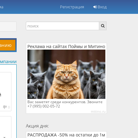
ма
Регистрация
Вход
панию
Реклама на сайтах Поймы и Митино
омпании
й
Вас заметят среди конкурентов. Звоните
+7 (995) 002-05-72
0
mitino.ru
Акция дня:
РАСПРОДАЖА -50% на остатки до 1м