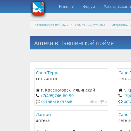
Новости
Форум
Работа, ваканс
ПАВШИНСКАЯ ПОЙМА +
КОМПАНИИ, ОТЗЫВЫ
МЕДИЦИНА
Аптеки в Павшинской пойме
Сано-Терра
Сано-
сеть аптек
сеть 
г. Красногорск, Ильинский
г. 
бульвар, 8
бульва
+7(495)746-60-90
+7(
оставьте отзыв
ост
0
0
Лантан
Сано-
аптека
сеть 