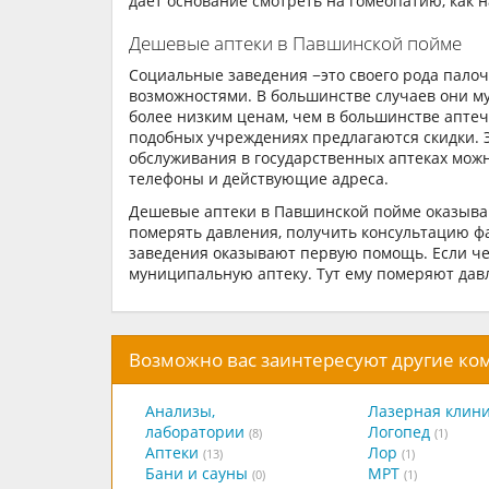
дает основание смотреть на гомеопатию, как 
Дешевые аптеки в Павшинской пойме
Социальные заведения −это своего рода пало
возможностями. В большинстве случаев они м
более низким ценам, чем в большинстве апте
подобных учреждениях предлагаются скидки. 
обслуживания в государственных аптеках можно
телефоны и действующие адреса.
Дешевые аптеки в Павшинской пойме оказываю
померять давления, получить консультацию фа
заведения оказывают первую помощь. Если чело
муниципальную аптеку. Тут ему померяют давл
Возможно вас заинтересуют другие к
Анализы,
Лазерная клин
лаборатории
Логопед
(8)
(1)
Аптеки
Лор
(13)
(1)
Бани и сауны
МРТ
(0)
(1)