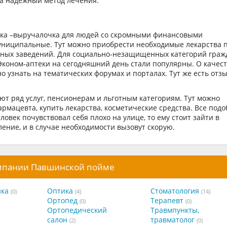
на надежный метод лечения.
чка –выручалочка для людей со скромными финансовыми
униципальные. Тут можно приобрести необходимые лекарства 
чных заведений. Для социально-незащищенных категорий граж
Эконом-аптеки на сегодняшний день стали популярны. О качес
 узнать на тематических форумах и порталах. Тут же есть отз
т ряд услуг, пенсионерам и льготным категориям. Тут можно
рмацевта, купить лекарства, косметические средства. Все под
век почувствовал себя плохо на улице, то ему стоит зайти в
ение, и в случае необходимости вызовут скорую.
омпании Павшинской пойме
ика
Оптика
Стоматология
(0)
(4)
(14)
Ортопед
Терапевт
(0)
(0)
Ортопедический
Травмпункты,
салон
травматолог
(2)
(0)