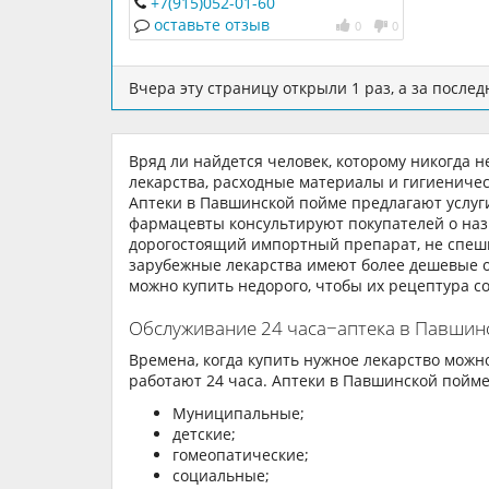
+7(915)052-01-60
оставьте отзыв
0
0
Вчера эту страницу открыли 1 раз, а за последн
Вряд ли найдется человек, которому никогда н
лекарства, расходные материалы и гигиеничес
Аптеки в Павшинской пойме предлагают услуг
фармацевты консультируют покупателей о наз
дорогостоящий импортный препарат, не спеши
зарубежные лекарства имеют более дешевые о
можно купить недорого, чтобы их рецептура с
Обслуживание 24 часа−аптека в Павшин
Времена, когда купить нужное лекарство можно
работают 24 часа. Аптеки в Павшинской пойме
Муниципальные;
детские;
гомеопатические;
социальные;