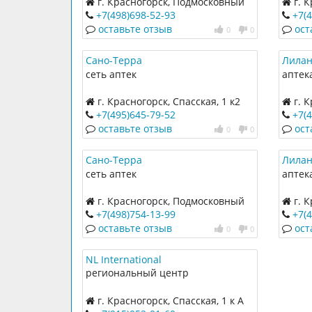
г. Красногорск, Подмосковный
г. К
бульвар, 2
бульва
+7(498)698-52-93
+7(
оставьте отзыв
ост
0
0
Сано-Терра
Лилан
сеть аптек
аптек
г. Красногорск, Спасская, 1 к2
г. 
бульва
+7(495)645-79-52
+7(
оставьте отзыв
ост
0
0
Сано-Терра
Лилан
сеть аптек
аптек
г. Красногорск, Подмосковный
г. 
бульвар, 11
бульва
+7(498)754-13-99
+7(
оставьте отзыв
ост
0
0
NL International
региональный центр
г. Красногорск, Спасская, 1 к А