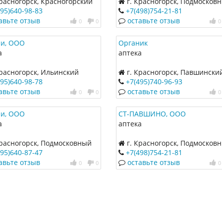
расногорск, Красногорский
г. Красногорск, Подмосков
р, 17
бульвар, 2
495)640-98-83
+7(498)754-21-81
авьте отзыв
оставьте отзыв
0
0
0
и, ООО
Органик
а
аптека
Красногорск, Ильинский
г. Красногорск, Павшински
р, 8
бульвар, 12
495)640-98-78
+7(495)740-96-93
авьте отзыв
оставьте отзыв
0
0
0
и, ООО
СТ-ПАВШИНО, ООО
а
аптека
Красногорск, Подмосковный
г. Красногорск, Подмосков
р, 12
бульвар, 2
495)640-87-47
+7(498)754-21-81
авьте отзыв
оставьте отзыв
0
0
0