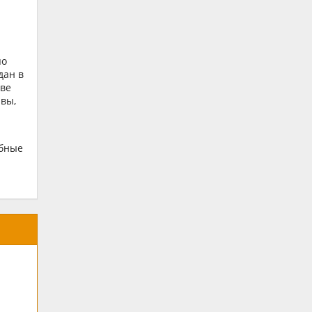
по
дан в
тве
ывы,
обные