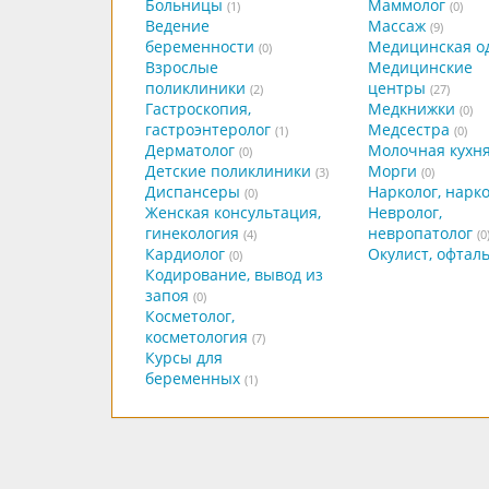
Больницы
Маммолог
(1)
(0)
Ведение
Массаж
(9)
беременности
Медицинская о
(0)
Взрослые
Медицинские
поликлиники
центры
(2)
(27)
Гастроскопия,
Медкнижки
(0)
гастроэнтеролог
Медсестра
(1)
(0)
Дерматолог
Молочная кухн
(0)
Детские поликлиники
Морги
(3)
(0)
Диспансеры
Нарколог, нарк
(0)
Женская консультация,
Невролог,
гинекология
невропатолог
(4)
(0
Кардиолог
Окулист, офтал
(0)
Кодирование, вывод из
запоя
(0)
Косметолог,
косметология
(7)
Курсы для
беременных
(1)