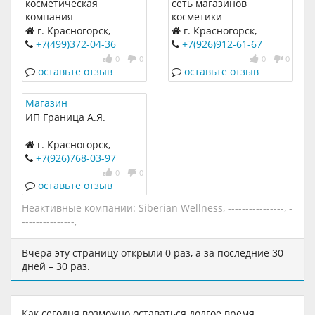
косметическая
сеть магазинов
компания
косметики
г. Красногорск,
г. Красногорск,
Красногорский бульвар,
Подмосковный бульвар,
+7(499)372-04-36
+7(926)912-61-67
19
2
0
0
0
0
оставьте отзыв
оставьте отзыв
Магазин
ИП Граница А.Я.
г. Красногорск,
Подмосковный бульвар,
+7(926)768-03-97
8
0
0
оставьте отзыв
Неактивные компании:
Siberian Wellness
,
----------------
,
-
---------------
,
Вчера эту страницу открыли 0 раз, а за последние 30
дней – 30 раз.
Как сегодня возможно оставаться долгое время