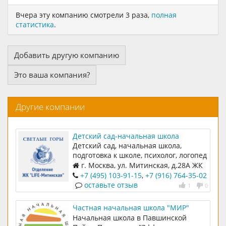
Вчера эту компанию смотрели 3 раза,
полная
статистика
.
Добавить другую компанию
Это ваша компания?
Другие компании
Детский сад-начальная школа
Светлые Горы в ЖК LIFE-Митинская
Детский сад, начальная школа,
подготовка к школе, психолог, логопед
г. Москва, ул. Митинская, д.28А ЖК
LIFE-Митинская Ecopark
+7 (495) 103-91-15
,
+7 (916) 764-35-02
оставьте отзыв
1
0
Частная начальная школа "МИР"
Начальная школа в Павшинской