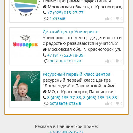
Пойме Программа "Эффективная
начальная школа". Класс 12 человек;
Московская область, г. Красногорск,
Высококвалифицированные учителя;
Красногорский бульвар, д. 5, 143401
+7 (925) 015-27-77
Выполнение домашних заданий в
1 отзыв
0
0
школе; Полупансион до 19:00;
Английский язык уже с первого
Детский центр Универик в
класса; Подготовка к Кембриджским
Красногорске
Универик - это место, где дети легко и
экзаменам.
с радостью развиваются и учатся. У
нас мини-группы до 8 детей,
Московская обл., г. Красногорск, ул.
безопасное игровое пространство,
Спасская, д. 4, 1 этаж
+7 (917) 523-18-39
выполнение домашних заданий
оставьте отзыв
0
0
только в рамках школы, гарантия
высоких результатов - по окончанию
Ресурсный первый класс центра
начальной школы выпускник
"Логолендия"
ресурсный первый класс центра
получает международный аттестат,
"Логолендия" в Павшинской пойме
школа без стресса - только атмосфера
МО, г. Красногорск, Павшинская
психологического комфорта.
Пойма, Красногорский бульвар дом
8 (495) 135-37-88
,
8 (495) 135-16-88
Приглашаем Вас на пробное занятие!
26, подъезд 4
оставьте отзыв
0
0
Реклама в Павшинской пойме:
+7(995)002-05-72