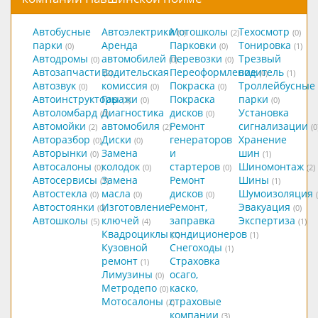
Автобусные
Автоэлектрики
Мотошколы
Техосмотр
(0)
(2)
(0)
парки
Аренда
Парковки
Тонировка
(0)
(0)
(1)
Автодромы
автомобилей
Перевозки
Трезвый
(0)
(0)
(0)
Автозапчасти
Водительская
Переоформление
водитель
(2)
(0)
(1)
Автозвук
комиссия
Покраска
Троллейбусные
(0)
(0)
(0)
Автоинструкторы
Гаражи
Покраска
парки
(1)
(0)
(0)
Автоломбард
Диагностика
дисков
Установка
(0)
(0)
Автомойки
автомобиля
Ремонт
сигнализации
(2)
(2)
(0
Авторазбор
Диски
генераторов
Хранение
(0)
(0)
Авторынки
Замена
и
шин
(0)
(1)
Автосалоны
колодок
стартеров
Шиномонтаж
(0)
(0)
(0)
(2)
Автосервисы
Замена
Ремонт
Шины
(7)
(1)
Автостекла
масла
дисков
Шумоизоляция
(0)
(0)
(0)
Автостоянки
Изготовление
Ремонт,
Эвакуация
(0)
(0)
Автошколы
ключей
заправка
Экспертиза
(5)
(4)
(1)
Квадроциклы
кондиционеров
(1)
(1)
Кузовной
Снегоходы
(1)
ремонт
Страховка
(1)
Лимузины
осаго,
(0)
Метродепо
каско,
(0)
Мотосалоны
страховые
(2)
компании
(3)