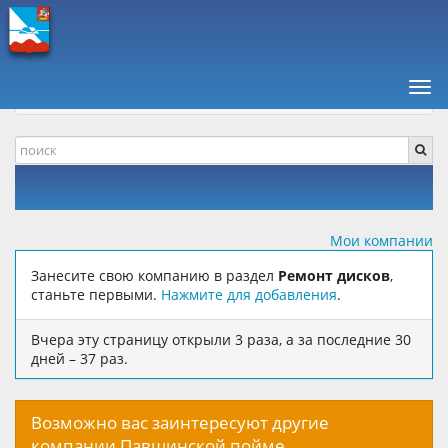
ПАВШИНСКАЯ ПОЙМА +
КОМПАНИИ, ОТЗЫВЫ
Нав
АВТОМОБИЛИ И ТРАНСПОРТ
РЕМОНТ ДИСКОВ
Мои компании
Занесите свою компанию в раздел
Ремонт дисков
,
станьте первыми.
Нажмите для добавления
.
Вчера эту страницу открыли 3 раза, а за последние 30
дней – 37 раз.
Возможно вас заинтересуют другие
компании Павшинской пойме