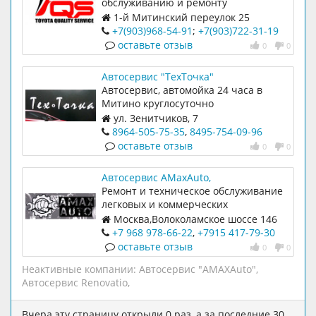
обслуживанию и ремонту
автомобилей TOYOTA и LEXUS
1-й Митинский переулок 25
+7(903)968-54-91
;
+7(903)722-31-19
оставьте отзыв
0
0
Автосервис "ТехТочка"
Автосервис, автомойка 24 часа в
Митино круглосуточно
ул. Зенитчиков, 7
8964-505-75-35
,
8495-754-09-96
оставьте отзыв
0
0
Автосервис AMaxAuto,
Ремонт и техническое обслуживание
легковых и коммерческих
автомобилей
Москва,Волоколамское шоссе 146
строение 6
+7 968 978-66-22
,
+7915 417-79-30
оставьте отзыв
0
0
Неактивные компании:
Автосервис "AMAXAuto"
,
Автосервис Renovatio
,
Вчера эту страницу открыли 0 раз, а за последние 30