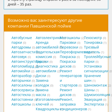
дней – 35 раз.
Возможно вас заинтересуют другие
компании Павшинской пойме
Автобусные
Автоэлектрики
Мотошколы
Техосмотр
(0)
(2)
(0)
парки
Аренда
Парковки
Тонировка
(0)
(0)
(1)
Автодромы
автомобилей
Перевозки
Трезвый
(0)
(0)
(0)
Автозапчасти
Водительская
Переоформление
водитель
(2)
(0)
(1)
Автозвук
комиссия
Покраска
Троллейбусные
(0)
(0)
(0)
Автоинструкторы
Гаражи
Покраска
парки
(1)
(0)
(0)
Автоломбард
Диагностика
дисков
Установка
(0)
(0)
Автомойки
автомобиля
Ремонт
сигнализации
(2)
(2)
(0
Авторазбор
Диски
генераторов
Хранение
(0)
(0)
Авторынки
Замена
и
шин
(0)
(1)
Автосалоны
колодок
стартеров
Шиномонтаж
(0)
(0)
(0)
(2)
Автосервисы
Замена
Ремонт
Шины
(7)
(1)
Автостекла
масла
дисков
Шумоизоляция
(0)
(0)
(0)
Автостоянки
Изготовление
Ремонт,
Эвакуация
(0)
(0)
Автошколы
ключей
заправка
Экспертиза
(5)
(4)
(1)
Квадроциклы
кондиционеров
(1)
(1)