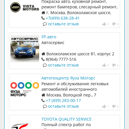
MOTORS) - Кузовной ремонт, покраска
Покраска авто, кузовной ремонт,
авто, оклейка пленкой, диагностика,
ремонт бамперов, слесарный ремонт,
техническое обслуживание, ремонт
техническое обслуживание, ремонт
г. Москва, Волоколамское шоссе,
автомобилей, автосервис
авто, диагностика подвески, ремонт
146с3
+7(499) 638-28-41
автоэлектрики , мойка, шиномонтаж,
оставьте отзыв
0
0
полировка кузова, химчистка авто
FP-авто
Автосервис
Волоколамское шоссе 81, корпус 2
строение 2
8(964)-7777-516
оставьте отзыв
0
0
Автотехцентр Яуза Моторс
Ремонт и обслуживание легковых
автомобилей иностранного
производства
Москва, Волоцкой пер., 7
+7 (499) 283-00-17
оставьте отзыв
1
0
TOYOTA QUALITY SERVICE
Полный спектр работ по