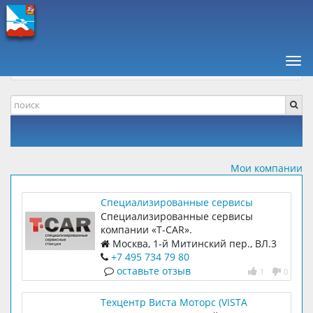
ПАВШИНСКАЯ ПОЙМА +
КОМПАНИИ, ОТЗЫВЫ
Нав
АВТОМОБИЛИ И ТРАНСПОРТ
АВТОСЕРВИСЫ
Мои компании
Специализированные сервисы
компании «Т-CАR».
Специализированные сервисы
компании «Т-CАR».
Москва, 1-й Митинский пер., ВЛ.3
+7 495 734 79 80
оставьте отзыв
1
0
Техцентр Виста Моторс (VISTA