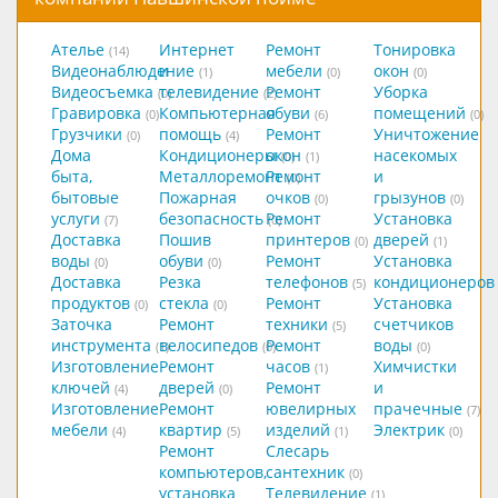
Ателье
Интернет
Ремонт
Тонировка
(14)
Видеонаблюдение
и
мебели
окон
(1)
(0)
(0)
Видеосъемка
телевидение
Ремонт
Уборка
(0)
(2)
Гравировка
Компьютерная
обуви
помещений
(0)
(6)
(0)
Грузчики
помощь
Ремонт
Уничтожение
(0)
(4)
Дома
Кондиционеры
окон
насекомых
(0)
(1)
быта,
Металлоремонт
Ремонт
и
(0)
бытовые
Пожарная
очков
грызунов
(0)
(0)
услуги
безопасность
Ремонт
Установка
(7)
(0)
Доставка
Пошив
принтеров
дверей
(0)
(1)
воды
обуви
Ремонт
Установка
(0)
(0)
Доставка
Резка
телефонов
кондиционеров
(5)
продуктов
стекла
Ремонт
Установка
(0)
(0)
Заточка
Ремонт
техники
счетчиков
(5)
инструмента
велосипедов
Ремонт
воды
(1)
(0)
(0)
Изготовление
Ремонт
часов
Химчистки
(1)
ключей
дверей
Ремонт
и
(4)
(0)
Изготовление
Ремонт
ювелирных
прачечные
(7)
мебели
квартир
изделий
Электрик
(4)
(5)
(1)
(0)
Ремонт
Слесарь
компьютеров,
сантехник
(0)
установка
Телевидение
(1)