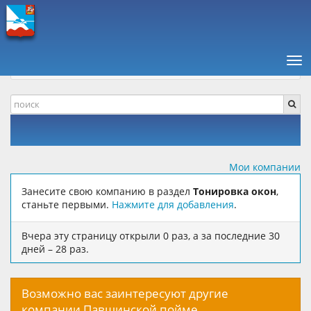
ПАВШИНСКАЯ ПОЙМА +
КОМПАНИИ, ОТЗЫВЫ
ДОМ, БЫТ И РЕМОНТ
Нав
ТОНИРОВКА ОКОН
Мои компании
Занесите свою компанию в раздел
Тонировка окон
,
станьте первыми.
Нажмите для добавления
.
Вчера эту страницу открыли 0 раз, а за последние 30
дней – 28 раз.
Возможно вас заинтересуют другие
компании Павшинской пойме