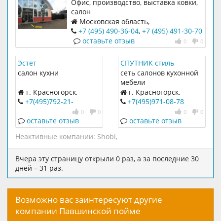
Офис, производство, выставка ковки,
салон
Московская область,
Солнечногорский район, дер.
+7 (495) 490-36-04
,
+7 (495) 491-30-70
Юрлово, ул. Сабуровская, д. 1
оставьте отзыв
0
0
Эстет
СПУТНИК стиль
салон кухни
сеть салонов кухонной
мебели
г. Красногорск,
г. Красногорск,
Красногорский бульвар,
Зверева, 6
+7(495)792-21-
+7(495)971-08-78
7
87
,
+7(967)138-76-13
0
0
0
0
оставьте отзыв
оставьте отзыв
Неактивные компании:
Shobi
,
Вчера эту страницу открыли 0 раз, а за последние 30
дней – 31 раз.
Возможно вас заинтересуют другие
компании Павшинской пойме