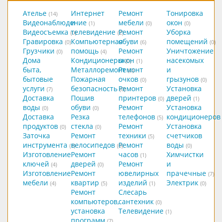
Ателье
Интернет
Ремонт
Тонировка
(14)
Видеонаблюдение
и
мебели
окон
(1)
(0)
(0)
Видеосъемка
телевидение
Ремонт
Уборка
(0)
(2)
Гравировка
Компьютерная
обуви
помещений
(0)
(6)
(0)
Грузчики
помощь
Ремонт
Уничтожение
(0)
(4)
Дома
Кондиционеры
окон
насекомых
(0)
(1)
быта,
Металлоремонт
Ремонт
и
(0)
бытовые
Пожарная
очков
грызунов
(0)
(0)
услуги
безопасность
Ремонт
Установка
(7)
(0)
Доставка
Пошив
принтеров
дверей
(0)
(1)
воды
обуви
Ремонт
Установка
(0)
(0)
Доставка
Резка
телефонов
кондиционеров
(5)
продуктов
стекла
Ремонт
Установка
(0)
(0)
Заточка
Ремонт
техники
счетчиков
(5)
инструмента
велосипедов
Ремонт
воды
(1)
(0)
(0)
Изготовление
Ремонт
часов
Химчистки
(1)
ключей
дверей
Ремонт
и
(4)
(0)
Изготовление
Ремонт
ювелирных
прачечные
(7)
мебели
квартир
изделий
Электрик
(4)
(5)
(1)
(0)
Ремонт
Слесарь
компьютеров,
сантехник
(0)
установка
Телевидение
(1)
программ
(7)