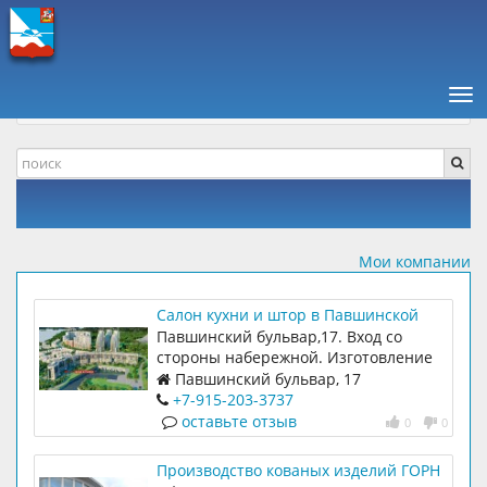
ПАВШИНСКАЯ ПОЙМА +
КОМПАНИИ, ОТЗЫВЫ
ДОМ, БЫТ И РЕМОНТ
Нав
ИЗГОТОВЛЕНИЕ МЕБЕЛИ
Мои компании
Салон кухни и штор в Павшинской
пойме
Павшинский бульвар,17. Вход со
стороны набережной. Изготовление
кухни, встроенной мебели, пошив
Павшинский бульвар, 17
штор и подбор карнизов под стиль
+7-915-203-3737
интерьера.
оставьте отзыв
0
0
Производство кованых изделий ГОРН