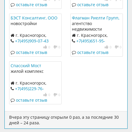
оставьте отзыв
оставьте отзыв
БЭСТ Консалтинг, ООО
Флагман Риелти Групп,
ООО
новостройки
агентство
недвижимости
г. Красногорск,
г. Красногорск,
Красногорский бульвар,
Красногорский бульвар,
+7(495)909-07-43
+7(495)651-95-
20
48
55
,
+7(903)597-84-73
0
0
0
0
оставьте отзыв
оставьте отзыв
Спасский Мост
жилой комплекс
г. Красногорск,
Спасская, к11
+7(495)229-76-
90
,
+7(495)748-77-88
0
0
оставьте отзыв
Вчера эту страницу открыли 0 раз, а за последние 30
дней – 24 раза.