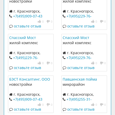
новостройки
жилой комплекс
г. Красногорск,
г. Красногорск,
Павшинский бульвар,
Спасская, к1-3
+7(495)909-07-43
+7(495)229-76-
34
90
,
+7(495)748-77-88
0
0
0
0
оставьте отзыв
оставьте отзыв
Спасский Мост
Спасский Мост
жилой комплекс
жилой комплекс
г. Красногорск,
г. Красногорск,
Спасская, к10
Спасская, к9
+7(495)229-76-
+7(495)229-76-
90
,
+7(495)748-77-88
90
,
+7(495)748-77-88
0
0
0
0
оставьте отзыв
оставьте отзыв
БЭСТ Консалтинг, ООО
Павшинская пойма
новостройки
микрорайон
г. Красногорск,
г. Красногорск,
Головкина, 7
Красногорский бульвар,
+7(495)909-07-43
+7(495)255-31-
24
88
,
8(800)755-15-56
0
0
0
0
оставьте отзыв
оставьте отзыв