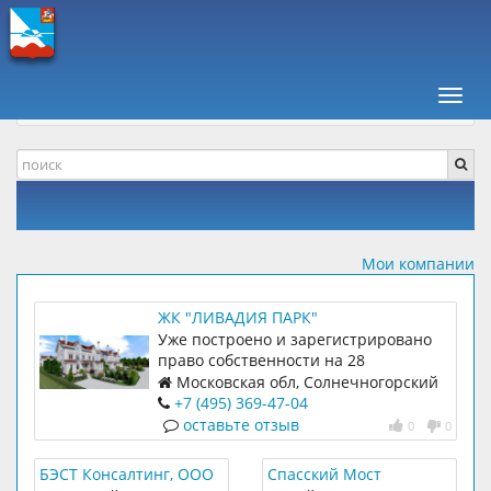
ПАВШИНСКАЯ ПОЙМА +
КОМПАНИИ, ОТЗЫВЫ
НЕДВИЖИМОСТЬ
Навиг
НОВОСТРОЙКИ
Мои компании
ЖК "ЛИВАДИЯ ПАРК"
Уже построено и зарегистрировано
право собственности на 28
домовладений
Московская обл, Солнечногорский
р-н, д. Юрлово, квартал Парковый, ул.
+7 (495) 369-47-04
Ливадийская
оставьте отзыв
0
0
БЭСТ Консалтинг, ООО
Спасский Мост