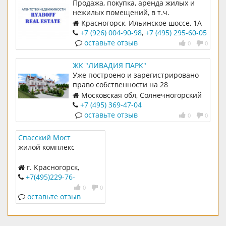
Продажа, покупка, аренда жилых и
специалисты проверят юридическую
нежилых помещений, в т.ч.
чистоту объекта, оформят
загородной недвижимости.
Красногорск, Ильинское шоссе, 1А
свидетельство о праве собственности
Сопровождение сделок любой
+7 (926) 004-90-98
,
+7 (495) 295-60-05
и любые сопутствующие документы,
сложности на всех этапах.
оставьте отзыв
0
0
посодействуют в поиске подрядчиков
для осуществления ремонта.
ЖК "ЛИВАДИЯ ПАРК"
Уже построено и зарегистрировано
право собственности на 28
домовладений
Московская обл, Солнечногорский
р-н, д. Юрлово, квартал Парковый, ул.
+7 (495) 369-47-04
Ливадийская
оставьте отзыв
0
0
Спасский Мост
жилой комплекс
г. Красногорск,
Спасская, к9
+7(495)229-76-
90
,
+7(495)748-77-88
0
0
оставьте отзыв