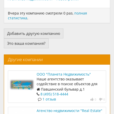
Вчера эту компанию смотрели 0 раз,
полная
статистика
.
Добавить другую компанию
Это ваша компания?
Другие компании
ООО "Планета Недвижимость"
Наше агентство оказывает
содействие в поиске объектов для
покупки или аренды, оформлении
Павшинский бульвар д.1
сделок купли-продажи, регистрации
8 (495) 518-4444
прав собственности. Также мы готовы
1 отзыв
0
0
помочь продать недвижимость,
разработав и реализовав стратегию
Агенство недвижимости "Real Estate"
рекламной кампании. Наши