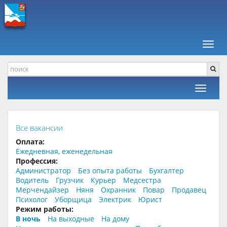
ПАВШИНСКАЯ ПОЙМА +
РАБОТА, ВАКАНСИИ
В НОЧЬ
Навиг
Фильтр
Все вакансии
Оплата:
Ежедневная, еженедельная
Профессия:
Администратор
Без опыта работы
Бухгалтер
Водитель
Грузчик
Курьер
Медсестра
Мерчендайзер
Няня
Охранник
Повар
Продавец
Психолог
Уборщица
Электрик
Юрист
Режим работы:
В ночь
На выходные
На дому