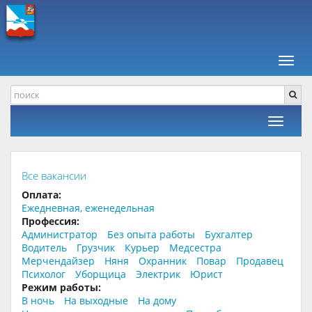
ПАВШИНСКАЯ ПОЙМА +
РАБОТА, ВАКАНСИИ
В ТАКСИ
Навиг
Фильтр
Все вакансии
Оплата:
Ежедневная, еженедельная
Профессия:
Администратор
Без опыта работы
Бухгалтер
Водитель
Грузчик
Курьер
Медсестра
Мерчендайзер
Няня
Охранник
Повар
Продавец
Психолог
Уборщица
Электрик
Юрист
Режим работы:
В ночь
На выходные
На дому