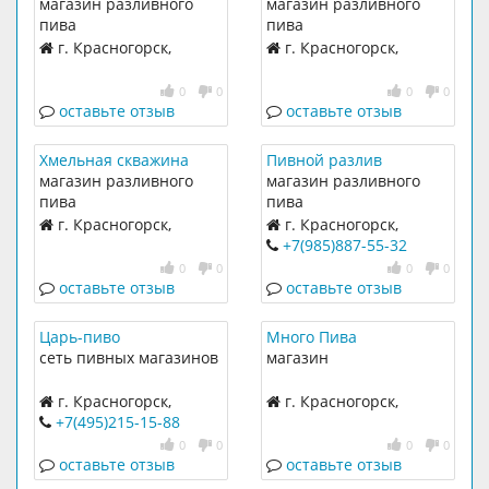
магазин разливного
магазин разливного
пива
пива
г. Красногорск,
г. Красногорск,
Подмосковный бульвар,
Подмосковный бульвар,
11
11
0
0
0
0
оставьте отзыв
оставьте отзыв
Хмельная скважина
Пивной разлив
магазин разливного
магазин разливного
пива
пива
г. Красногорск,
г. Красногорск,
Подмосковный бульвар,
Красногорский бульвар,
+7(985)887-55-32
12
19
0
0
0
0
оставьте отзыв
оставьте отзыв
Царь-пиво
Много Пива
сеть пивных магазинов
магазин
г. Красногорск,
г. Красногорск,
Подмосковный бульвар,
Спасская, 8
+7(495)215-15-88
1
0
0
0
0
оставьте отзыв
оставьте отзыв