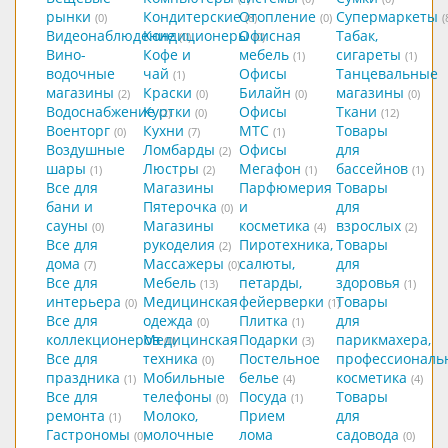
рынки
Кондитерские
Отопление
Супермаркеты
(0)
(8)
(0)
(
Видеонаблюдение
Кондиционеры
Офисная
Табак,
(0)
(0)
Вино-
Кофе и
мебель
сигареты
(1)
(1)
водочные
чай
Офисы
Танцевальные
(1)
магазины
Краски
Билайн
магазины
(2)
(0)
(0)
(0)
Водоснабжение
Куртки
Офисы
Ткани
(2)
(0)
(12)
Военторг
Кухни
МТС
Товары
(0)
(7)
(1)
Воздушные
Ломбарды
Офисы
для
(2)
шары
Люстры
Мегафон
бассейнов
(1)
(2)
(1)
(1)
Все для
Магазины
Парфюмерия
Товары
бани и
Пятерочка
и
для
(0)
сауны
Магазины
косметика
взрослых
(0)
(4)
(2)
Все для
рукоделия
Пиротехника,
Товары
(2)
дома
Массажеры
салюты,
для
(7)
(0)
Все для
Мебель
петарды,
здоровья
(13)
(1)
интерьера
Медицинская
фейерверки
Товары
(0)
(1)
Все для
одежда
Плитка
для
(0)
(1)
коллекционеров
Медицинская
Подарки
парикмахера,
(0)
(3)
Все для
техника
Постельное
профессиональ
(0)
праздника
Мобильные
белье
косметика
(1)
(4)
(4)
Все для
телефоны
Посуда
Товары
(0)
(1)
ремонта
Молоко,
Прием
для
(1)
Гастрономы
молочные
лома
садовода
(0)
(0)