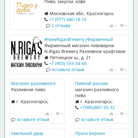
Красногорском
Пиво, закуски, кофе
Московская обл., Красногорск,
Красногорский бул., 36
+7 (977) 340-18-16
2 отзыва
0
0
#NewRigasBrewery (Фирменный
магазин пивоварни)
Фирменный магазин пивоварни
N.Rigas Brewery Разливное крафтовое
пиво, закуски к пиву, кафе, бар,
Пятницкое ш., д. 21
импортное и бутылочное пиво
+7 (903) 593-34-60
оставьте отзыв
1
0
Магазин разливного
Пивной разлив
пива
Разливное пиво
магазин разливного
пива
г. Красногорск,
г. Красногорск,
Ильинский бульвар, 2а
Красногорский бульвар,
+7(985)887-55-32
11
0
0
0
0
оставьте отзыв
оставьте отзыв
Хмельной двор
Прага Берлин