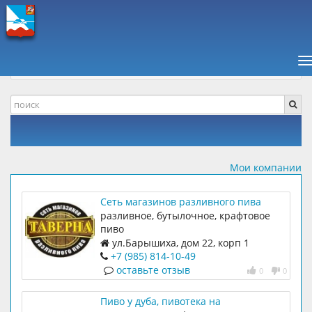
ПАВШИНСКАЯ ПОЙМА +
КОМПАНИИ, ОТЗЫВЫ
МАГАЗИНЫ
Н
РАЗЛИВНОЕ ПИВО
Мои компании
Сеть магазинов разливного пива
"Таверна
разливное, бутылочное, крафтовое
пиво
ул.Барышиха, дом 22, корп 1
+7 (985) 814-10-49
оставьте отзыв
0
0
Пиво у дуба, пивотека на