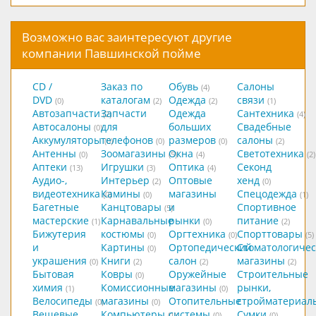
Возможно вас заинтересуют другие
компании Павшинской пойме
CD /
Заказ по
Обувь
Салоны
(4)
DVD
каталогам
Одежда
связи
(0)
(2)
(2)
(1)
Автозапчасти
Запчасти
Одежда
Сантехника
(2)
(4)
Автосалоны
для
больших
Свадебные
(0)
Аккумуляторы
телефонов
размеров
салоны
(0)
(0)
(0)
(2)
Антенны
Зоомагазины
Окна
Светотехника
(0)
(5)
(4)
(2)
Аптеки
Игрушки
Оптика
Секонд
(13)
(3)
(4)
Аудио-,
Интерьер
Оптовые
хенд
(2)
(0)
видеотехника
Камины
магазины
Спецодежда
(0)
(0)
(1)
Багетные
Канцтовары
и
Спортивное
(5)
мастерские
Карнавальные
рынки
питание
(1)
(0)
(2)
Бижутерия
костюмы
Оргтехника
Спорттовары
(0)
(0)
(5)
и
Картины
Ортопедический
Стоматологичес
(0)
украшения
Книги
салон
магазины
(0)
(2)
(2)
(2)
Бытовая
Ковры
Оружейные
Строительные
(0)
химия
Комиссионные
магазины
рынки,
(1)
(0)
Велосипеды
магазины
Отопительные
стройматериал
(0)
(0)
Вещевые
Компьютеры
системы
Сумки
(1)
(0)
(0)