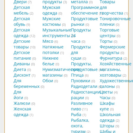
Двери
продукты
металла
Товары
(7)
(3)
(0)
Детская
Мужская
Программное
для
мебель
одежда
обеспечение
творчества
(2)
(0)
(1)
(1)
Детская
Мужские
Продуктовые
Тонировочные
обувь
костюмы
рынки
пленки
(9)
(0)
(0)
(0)
Детская
Музыкальные
Продукты
Торговые
одежда
инструменты
24
центры
(12)
(2)
(0)
Детские
Мясо
часа
Торты
(6)
(0)
(0)
товары
Натяжные
Продукты
Фермерские
(10)
Детское
потолки
для
продукты
(1)
(0)
питание
Нижнее
суши
Фурнитура
(0)
(0)
(2)
Диваны
белье
Продукты,
Хозяйственные
(0)
(0)
Диета
Нумизматические
продуктовые
магазины,
(0)
(19)
Дисконт
магазины
Птица
хозтовары
(1)
(0)
(6)
(2)
Для
Обои
Пуховики
Художественны
(0)
(0)
беременных
Радиодетали
салоны
(0)
(0)
(0)
Для
Радиостанции,
Цветы
(4)
йоги
рации
Часы
(0)
(0)
(0)
Жалюзи
Разливное
Шкафы
(0)
Женская
пиво
купе
(11)
(0)
одежда
Рыба
Школьная
(1)
(1)
Рыбалка,
одежда
(2)
охота,
Шторы
(9)
туризм
Шубы и
(2)