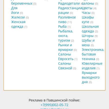
беременных
Радиодетали
салоны
(0)
(0)
(0)
Для
Радиостанции,
Цветы
(4)
йоги
рации
Часы
(0)
(0)
(0)
Жалюзи
Разливное
Шкафы
(0)
Женская
пиво
купе
(11)
(0)
одежда
Рыба
Школьная
(1)
(1)
Рыбалка,
одежда
(2)
охота,
Шторы
(9)
туризм
Шубы и
(2)
Рынки и
меха
(0)
ярмарки
Электроника,
(0)
Салоны
бытовая
Евросеть
техника
(1)
(0)
Салоны
Ювелирные
Связной
изделия
(0)
(1)
Ярмарки
выходного
дня
(0)
Реклама в Павшинской пойме:
+7(995)002-05-72