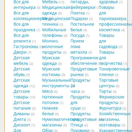
Все для
Мебель
петарды,
здоровья
(13)
(1)
интерьера
Медицинская
фейерверки
Товары
(0)
(1)
Все для
одежда
Плитка
для
(0)
(1)
коллекционеров
Медицинская
Подарки
парикмахера,
(0)
(3)
Все для
техника
Постельное
профессиональ
(0)
праздника
Мобильные
белье
косметика
(1)
(4)
(4)
Все для
телефоны
Посуда
Товары
(0)
(1)
ремонта
Молоко,
Прием
для
(1)
Гастрономы
молочные
лома
садовода
(0)
(0)
Двери
продукты
металла
Товары
(7)
(3)
(0)
Детская
Мужская
Программное
для
мебель
одежда
обеспечение
творчества
(2)
(0)
(1)
(1)
Детская
Мужские
Продуктовые
Тонировочные
обувь
костюмы
рынки
пленки
(9)
(0)
(0)
(0)
Детская
Музыкальные
Продукты
Торговые
одежда
инструменты
24
центры
(12)
(2)
(0)
Детские
Мясо
часа
Торты
(6)
(0)
(0)
товары
Натяжные
Продукты
Фермерские
(10)
Детское
потолки
для
продукты
(1)
(0)
питание
Нижнее
суши
Фурнитура
(0)
(0)
(2)
Диваны
белье
Продукты,
Хозяйственные
(0)
(0)
Диета
Нумизматические
продуктовые
магазины,
(0)
(19)
Дисконт
магазины
Птица
хозтовары
(1)
(0)
(6)
(2)
Для
Обои
Пуховики
Художественны
(0)
(0)