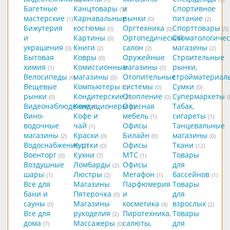
Багетные
Канцтовары
и
Спортивное
(5)
мастерские
Карнавальные
рынки
питание
(1)
(0)
(2)
Бижутерия
костюмы
Оргтехника
Спорттовары
(0)
(0)
(5)
и
Картины
Ортопедический
Стоматологичес
(0)
украшения
Книги
салон
магазины
(0)
(2)
(2)
(2)
Бытовая
Ковры
Оружейные
Строительные
(0)
химия
Комиссионные
магазины
рынки,
(1)
(0)
Велосипеды
магазины
Отопительные
стройматериал
(0)
(0)
Вещевые
Компьютеры
системы
Сумки
(1)
(0)
(0)
рынки
Кондитерские
Отопление
Супермаркеты
(0)
(8)
(0)
(
Видеонаблюдение
Кондиционеры
Офисная
Табак,
(0)
(0)
Вино-
Кофе и
мебель
сигареты
(1)
(1)
водочные
чай
Офисы
Танцевальные
(1)
магазины
Краски
Билайн
магазины
(2)
(0)
(0)
(0)
Водоснабжение
Куртки
Офисы
Ткани
(2)
(0)
(12)
Военторг
Кухни
МТС
Товары
(0)
(7)
(1)
Воздушные
Ломбарды
Офисы
для
(2)
шары
Люстры
Мегафон
бассейнов
(1)
(2)
(1)
(1)
Все для
Магазины
Парфюмерия
Товары
бани и
Пятерочка
и
для
(0)
сауны
Магазины
косметика
взрослых
(0)
(4)
(2)
Все для
рукоделия
Пиротехника,
Товары
(2)
дома
Массажеры
салюты,
для
(7)
(0)