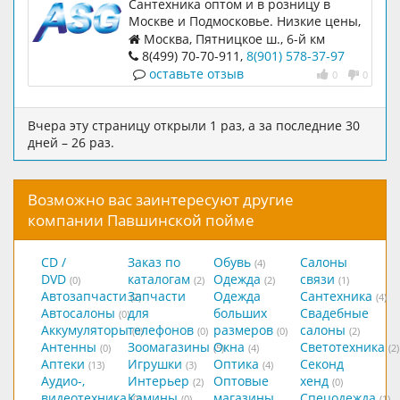
Сантехника оптом и в розницу в
Москве и Подмосковье. Низкие цены,
доставка. Мы работаем с оптовыми
Москва, Пятницкое ш., 6-й км
клиентами и торговыми сетями.
8(499) 70-70-911,
8(901) 578-37-97
оставьте отзыв
0
0
Вчера эту страницу открыли 1 раз, а за последние 30
дней – 26 раз.
Возможно вас заинтересуют другие
компании Павшинской пойме
CD /
Заказ по
Обувь
Салоны
(4)
DVD
каталогам
Одежда
связи
(0)
(2)
(2)
(1)
Автозапчасти
Запчасти
Одежда
Сантехника
(2)
(4)
Автосалоны
для
больших
Свадебные
(0)
Аккумуляторы
телефонов
размеров
салоны
(0)
(0)
(0)
(2)
Антенны
Зоомагазины
Окна
Светотехника
(0)
(5)
(4)
(2)
Аптеки
Игрушки
Оптика
Секонд
(13)
(3)
(4)
Аудио-,
Интерьер
Оптовые
хенд
(2)
(0)
видеотехника
Камины
магазины
Спецодежда
(0)
(0)
(1)