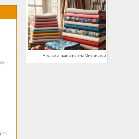
Ателье и ткани на 3-м Митинском
(2)
,
в
(1)