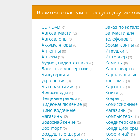
Возможно вас заинтересуют другие к
CD / DVD
Заказ по катало
(0)
Автозапчасти
Запчасти для
(2)
Автосалоны
телефонов
(0)
(0)
Аккумуляторы
Зоомагазины
(0)
(5)
Антенны
Игрушки
(0)
(3)
Аптеки
Интерьер
(13)
(2)
Аудио-, видеотехника
Камины
(0)
(0)
Багетные мастерские
Канцтовары
(1)
(5)
Бижутерия и
Карнавальные
украшения
костюмы
(0)
(0)
Бытовая химия
Картины
(1)
(0)
Велосипеды
Книги
(0)
(2)
Вещевые рынки
Ковры
(0)
(0)
Видеонаблюдение
Комиссионные
(0)
Вино-водочные
магазины
(0)
магазины
Компьютеры
(2)
(1)
Водоснабжение
Кондитерские
(2)
(8
Военторг
Кондиционеры
(0)
Воздушные шары
Кофе и чай
(1)
(1)
Все для бани и сауны
Краски