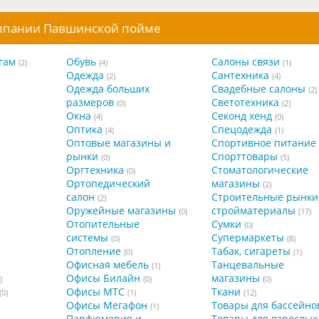
омпании Павшинской пойме
гам
Обувь
Салоны связи
(2)
(4)
(1)
Одежда
Сантехника
(2)
(4)
Одежда больших
Свадебные салоны
(2)
размеров
Светотехника
(0)
(2)
Окна
Секонд хенд
(4)
(0)
Оптика
Спецодежда
(4)
(1)
Оптовые магазины и
Спортивное питание
рынки
Спорттовары
(0)
(5)
Оргтехника
Стоматологические
(0)
Ортопедический
магазины
(2)
салон
Строительные рынки
(2)
Оружейные магазины
стройматериалы
(0)
(17)
Отопительные
Сумки
(0)
системы
Супермаркеты
(0)
(8)
Отопление
Табак, сигареты
(0)
(1)
Офисная мебель
Танцевальные
(1)
Офисы Билайн
магазины
)
(0)
(0)
Офисы МТС
Ткани
(0)
(1)
(12)
Офисы Мегафон
Товары для бассейно
(1)
Парфюмерия и
Товары для взрослых