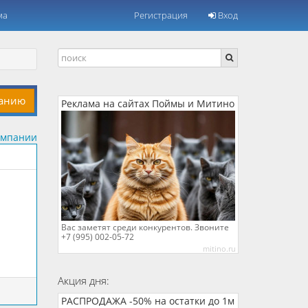
ма
Регистрация
Вход
панию
Реклама на сайтах Поймы и Митино
омпании
Вас заметят среди конкурентов. Звоните
+7 (995) 002-05-72
mitino.ru
Акция дня:
РАСПРОДАЖА -50% на остатки до 1м