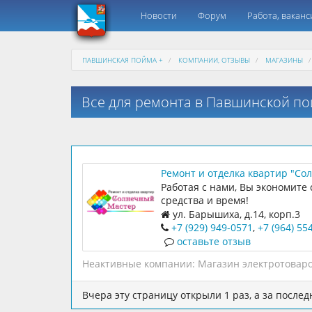
Новости
Форум
Работа, ваканс
ПАВШИНСКАЯ ПОЙМА +
КОМПАНИИ, ОТЗЫВЫ
МАГАЗИНЫ
Все для ремонта в Павшинской п
Ремонт и отделка квартир "С
мастер"
Работая с нами, Вы экономите 
средства и время!
ул. Барышиха, д.14, корп.3
+7 (929) 949-0571
,
+7 (964) 55
оставьте отзыв
Неактивные компании:
Магазин электротоваро
Вчера эту страницу открыли 1 раз, а за последн