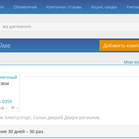
ии
Объявления
Компании, отзывы
Акции, скидки
Рекла
ВСЕ ДЛЯ РЕМОНТА
ойме
Добавить ком
Мои к
олнечный
свои
4-0355
0
0
в Электроторг
,
Салон дверей Двери регионов
,
ие 30 дней – 30 раз.