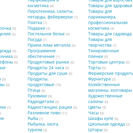
косметика
Товары для здоровья
(4)
Пиротехника, салюты,
Товары для
петарды, фейерверки
парикмахера,
(1)
Плитка
профессиональная
(1)
рочка
Подарки
косметика
(0)
(3)
(4)
делия
Постельное белье
Товары для садовода
(2)
(4)
Посуда
Товары для
(1)
Прием лома металла
творчества
(0)
(1)
дежда
Программное
Тонировочные
(0)
ехника
обеспечение
пленки
(0)
(1)
(0)
лефоны
Продуктовые рынки
Торговые центры
(0)
(0)
(0)
ные
Продукты 24 часа
Торты
(0)
(0)
Продукты для суши
Фермерские продукт
(0)
а
Продукты,
Фурнитура
(0)
(2)
мы
продуктовые
Хозяйственные
(0)
(19)
Птица
магазины, хозтовары
(6)
Пуховики
Художественные
(0)
Радиодетали
салоны
(0)
(0)
лки
Радиостанции, рации
Цветы
(1)
(0)
(4)
Разливное пиво
Часы
)
(11)
(0)
ие
Рыба
Шкафы купе
(1)
(0)
Рыбалка, охота,
Школьная одежда
(2)
туризм
Шторы
(2)
(9)